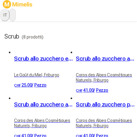
IT
Scrub
(8 prodotti)
Scrub allo zucchero e miele dei nostri apiari - profumo miele-limone
Scrub allo zucchero al burro di karité
Le Goût du Miel, Friburgo
Corps des Alpes Cosmétiques
Naturels, Friburgo
25.00
/
Pezzo
CHF
41.00
/
Pezzo
CHF
Scrub allo zucchero al gelsomino
Scrub allo zucchero profumo Muschio di Quercia
Corps des Alpes Cosmétiques
Corps des Alpes Cosmétiques
Naturels, Friburgo
Naturels, Friburgo
41.00
/
Pezzo
41.00
/
Pezzo
CHF
CHF