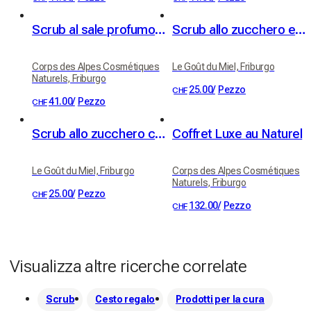
Scrub al sale profumo Felce & Sottobosco
Scrub allo zucchero e olio di nocciolo di albicocca BIO - profumo di albicocca
Corps des Alpes Cosmétiques
Le Goût du Miel, Friburgo
Naturels, Friburgo
25.00
/
Pezzo
CHF
41.00
/
Pezzo
CHF
Scrub allo zucchero con verbena e burro di karité BIO
Coffret Luxe au Naturel
Le Goût du Miel, Friburgo
Corps des Alpes Cosmétiques
Naturels, Friburgo
25.00
/
Pezzo
CHF
132.00
/
Pezzo
CHF
Visualizza altre ricerche correlate
Scrub
Cesto regalo
Prodotti per la cura