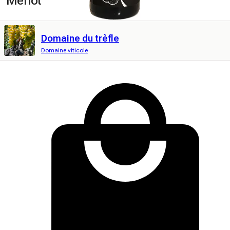
Merlot
Domaine du trèfle
Domaine viticole