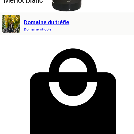
Merlot blanc
Domaine du trèfle
Domaine viticole