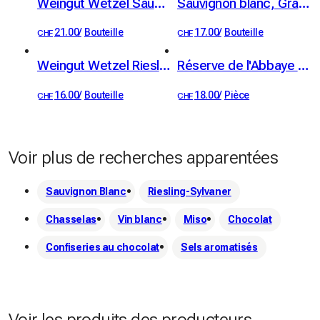
Weingut Wetzel Sauvignon blanc
Sauvignon blanc, Grand Cru, Villeneuve, AOC Chablais, Christophe Bertholet
21.00
/
Bouteille
17.00
/
Bouteille
CHF
CHF
Weingut Wetzel Riesling Silvaner
Réserve de l'Abbaye de Bonmont - bouteille 75 cl de chasselas
16.00
/
Bouteille
18.00
/
Pièce
CHF
CHF
Voir plus de recherches apparentées
Sauvignon Blanc
Riesling-Sylvaner
Chasselas
Vin blanc
Miso
Chocolat
Confiseries au chocolat
Sels aromatisés