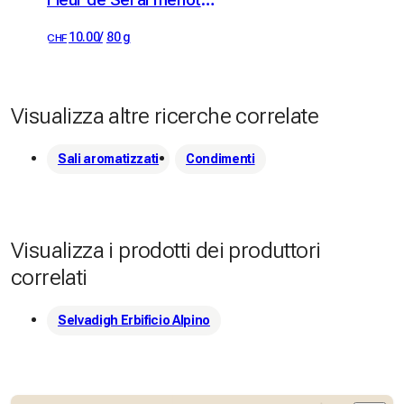
Fleur de Sel al merlot ticinese con erbette di montagna
10.00
/
80 g
CHF
Visualizza altre ricerche correlate
Sali aromatizzati
Condimenti
Visualizza i prodotti dei produttori
correlati
Selvadigh Erbificio Alpino