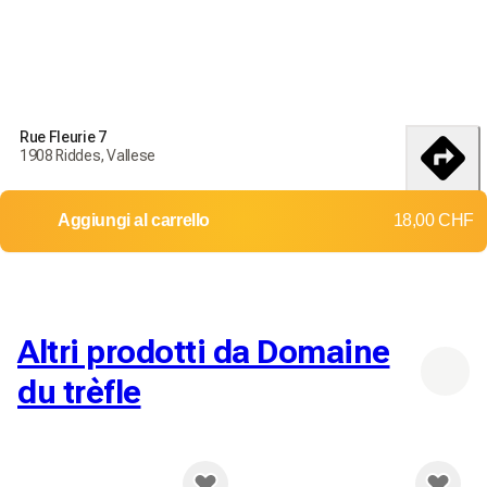
Condizioni di consegna e restituzione
Ordina oggi per ricevere i tuoi prodotti entro il
18-25
Rue Fleurie 7
débembre
1908 Riddes, Vallese
Consegna in tutta la Svizzera
itinerario
Aggiungi al carrello
18,00 CHF
Resi e cambi non accettati
Costi di spedizione: 0,00 CHF
Consegna da 60,00 CHF
Consegna gratuita a partire da
80,00 CHF
Altri prodotti da Domaine
du trèfle