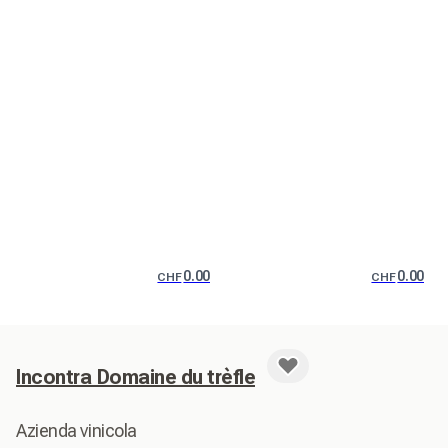
0.00
0.00
CHF
CHF
Incontra Domaine du trèfle
Azienda vinicola