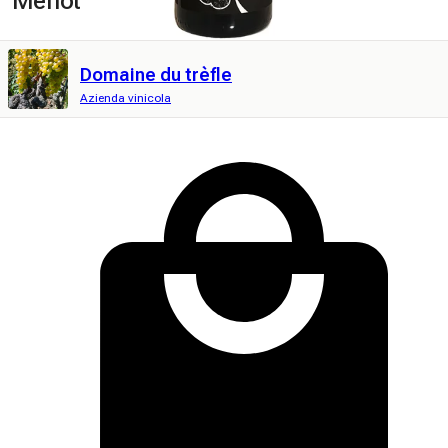
Merlot
Domaine du trèfle
Azienda vinicola