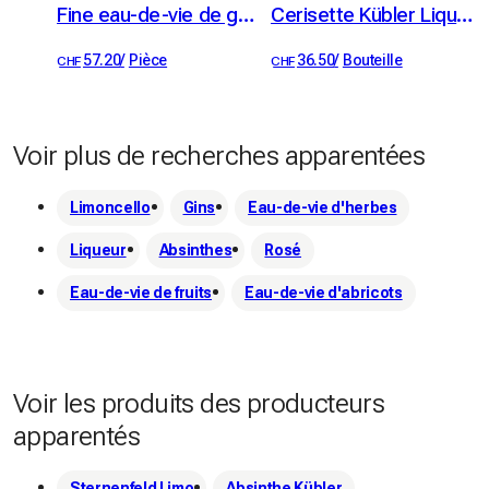
l’autorisation d’acquérir un alambic afin de distiller nous-
Fine eau-de-vie de gentiane Kübler 46% vol. 50cl
Cerisette Kübler Liqueur de Cerises 34% vol. 50cl
mêmes. Nous recevons alors nos deux alambics et 
57.20
/
Pièce
36.50
/
Bouteille
CHF
CHF
choisissons d’installer notre distillerie à Fleurier, dans le 
berceau historique de l’absinthe.
Voir plus de recherches apparentées
Limoncello
Gins
Eau-de-vie d'herbes
Liqueur
Absinthes
Rosé
Eau-de-vie de fruits
Eau-de-vie d'abricots
Voir les produits des producteurs
apparentés
Sternenfeld Limo
Absinthe Kübler