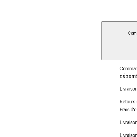
Comm
Commande
débem
Livraiso
Retours
Frais d'
Livraiso
Livraiso