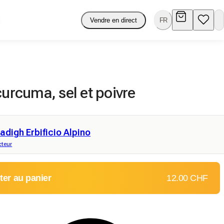
Vendre en direct
FR
curcuma, sel et poivre
adigh Erbificio Alpino
cteur
ter au panier
12.00 CHF