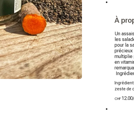
À pro
Un assais
les salad
pour la s
précieux 
multiplie
en vitami
remarquab
 Ingrédi
Ingrédient
zeste de c
12.00
CHF