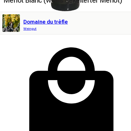
Merlot Blanc (weiss gekelterter Merlot)
Domaine du trèfle
Weingut