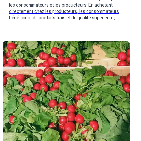
les consommateurs et les producteurs. En achetant
directement chez les producteurs, les consommateurs
bénéficient de produits frais et de qualité supérieure,
soutiennent les producteurs locaux et font face à
l'inflation croissante. De nouveaux acteurs suisses tels
que Mimelis se sont penchés sur la question.