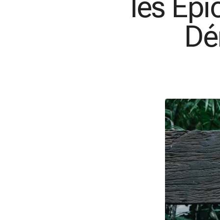
les Ép
Dé