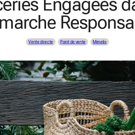
iceries Engagées d
marche Responsa
Vente directe
Point de vente
Mimelis