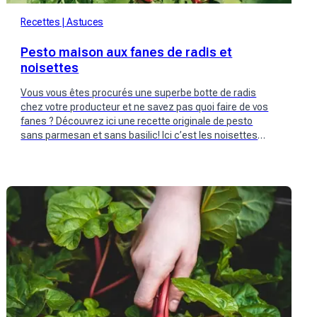
Recettes
Astuces
Pesto maison aux fanes de radis et
noisettes
Vous vous êtes procurés une superbe botte de radis
chez votre producteur et ne savez pas quoi faire de vos
fanes ? Découvrez ici une recette originale de pesto
sans parmesan et sans basilic! Ici c’est les noisettes
torréfiées et les fanes de radis qui sont mis en avant.