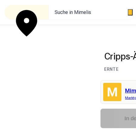
Suche in Mimelis
Cripps-
ERNTE
Mim
Marktg
In d