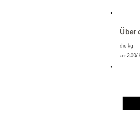
Über 
die kg
3.00
/
CHF