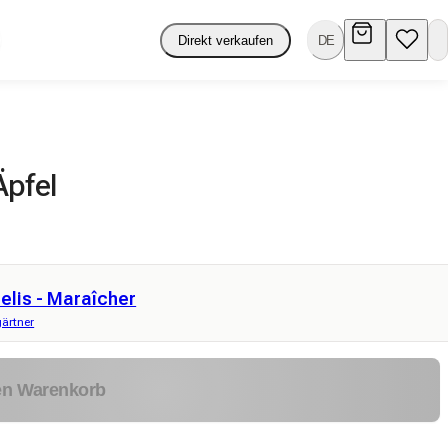
Direkt verkaufen
DE
Äpfel
elis - Maraîcher
ärtner
en Warenkorb