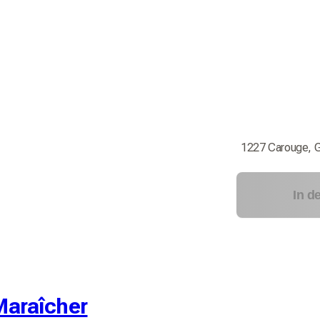
1227 Carouge, 
In d
Maraîcher