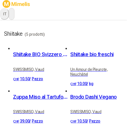
IT
Shiitake
(5 prodotti)
Shiitake BIO Svizzero 20g
Shiitake bio freschi
SWISSMISO, Vaud
Un Amour de Pleurote,
Neuchâtel
10.50
/
Pezzo
CHF
10.00
/
kg
CHF
Zuppa Miso al Tartufo – 8 pezzi
Brodo Dashi Vegano
SWISSMISO, Vaud
SWISSMISO, Vaud
39.00
/
Pezzo
10.50
/
Pezzo
CHF
CHF