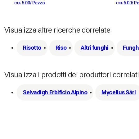
5.00
/
Pezzo
6.00
/
P
CHF
CHF
Visualizza altre ricerche correlate
Risotto
Riso
Altri funghi
Fungh
Visualizza i prodotti dei produttori correlati
Selvadigh Erbificio Alpino
Mycelius Sàrl