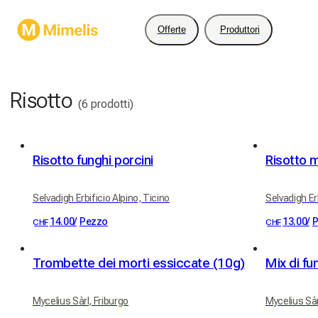
Offerte
Produttori
Risotto
(6 prodotti)
Risotto funghi porcini
Risotto 
Selvadigh Erbificio Alpino, Ticino
Selvadigh Erb
14.00
/
Pezzo
13.00
/
P
CHF
CHF
Trombette dei morti essiccate (10g)
Mix di fu
Mycelius Sàrl, Friburgo
Mycelius Sàr