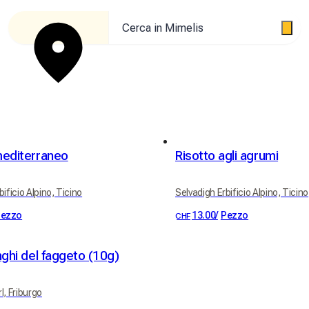
Cerca in Mimelis
mediterraneo
Risotto agli agrumi
ificio Alpino, Ticino
Selvadigh Erbificio Alpino, Ticino
ezzo
13.00
/
Pezzo
CHF
nghi del faggeto (10g)
l, Friburgo