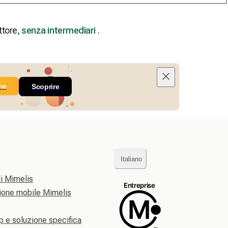
ttore,
senza intermediari
.
ne
Scoprire
Italiano
di Mimelis
zione mobile Mimelis
p e soluzione specifica