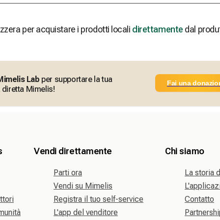
zzera per acquistare i prodotti locali
direttamente
dal produ
Mimelis Lab
per supportare la tua
Fai una donazio
 diretta Mimelis!
s
Vendi direttamente
Chi siamo
Parti ora
La storia 
Vendi su Mimelis
L'applica
ttori
Registra il tuo self-service
Contatto
omunità
L'app del venditore
Partnershi