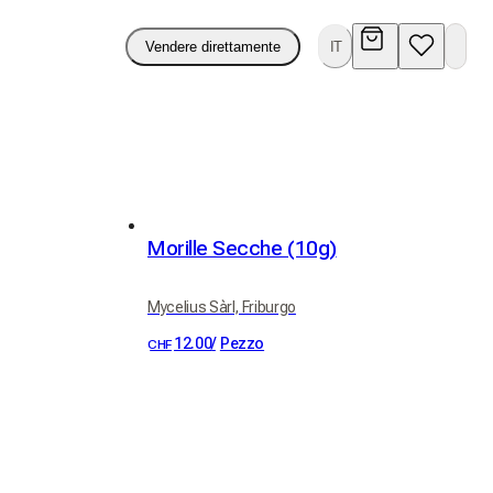
Vendere direttamente
IT
Morille Secche (10g)
Mycelius Sàrl, Friburgo
12.00
/
Pezzo
CHF