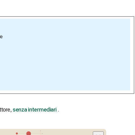
re
ttore,
senza intermediari
.