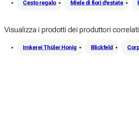
Cesto regalo
Miele di fiori d'estate
Visualizza i prodotti dei produttori correlati
Imkerei Thüler Honig
Blickfeld
Corp