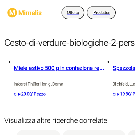
Offerte
Produttori
Cesto-di-verdure-biologiche-2-per
Miele estivo 500 g in confezione regalo
Imkerei Thüler Honig, Berna
Blickfeld, L
20.00
/
Pezzo
19.90
/
P
CHF
CHF
Visualizza altre ricerche correlate