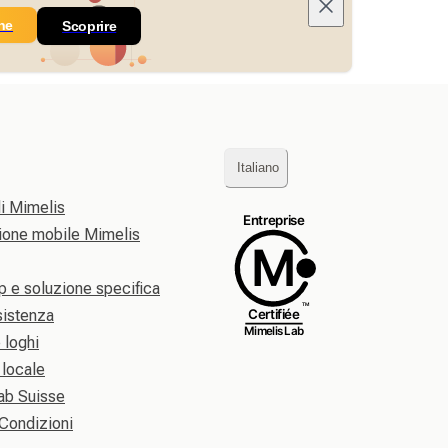
ne
Scoprire
Italiano
di Mimelis
zione mobile Mimelis
p e soluzione specifica
sistenza
e loghi
 locale
ab Suisse
 Condizioni