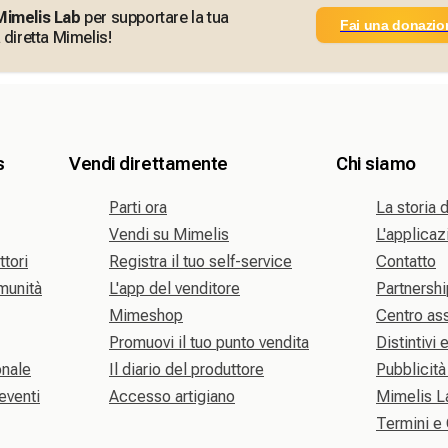
Mimelis Lab
per supportare la tua
Fai una donazio
 diretta Mimelis!
s
Vendi direttamente
Chi siamo
Parti ora
La storia 
Vendi su Mimelis
L'applica
ttori
Registra il tuo self-service
Contatto
omunità
L'app del venditore
Partnershi
Mimeshop
Centro as
Promuovi il tuo punto vendita
Distintivi 
onale
Il diario del produttore
Pubblicità
eventi
Accesso artigiano
Mimelis L
Termini e