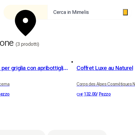
Cerca in Mimelis
sone
(3 prodotti)
Spazzola per griglia con apribottiglie integrato
Coffret Luxe au Naturel
ucerna
Corps des Alpes Cosmétiques Na
ezzo
132.00
/
Pezzo
CHF