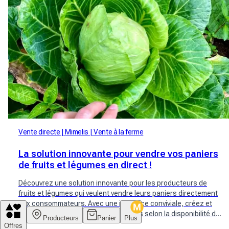
Vente directe
Mimelis
Vente à la ferme
La solution innovante pour vendre vos paniers
de fruits et légumes en direct !
Découvrez une solution innovante pour les producteurs de
fruits et légumes qui veulent vendre leurs paniers directement
aux consommateurs. Avec une interface conviviale, créez et
proposez vos paniers de produits frais selon la disponibilité de
Producteurs
Panier
Plus
vos récoltes. Atteignez une large communauté de clients
Offres