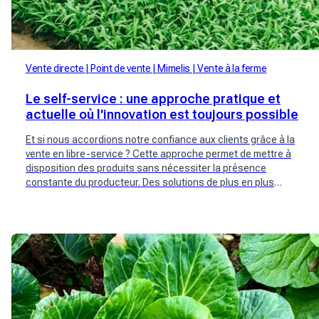
Vente directe
Point de vente
Mimelis
Vente à la ferme
Le self-service : une approche pratique et
actuelle où l'innovation est toujours possible
Et si nous accordions notre confiance aux clients grâce à la
vente en libre-service ? Cette approche permet de mettre à
disposition des produits sans nécessiter la présence
constante du producteur. Des solutions de plus en plus
complètes émergent pour aider les producteurs, réduire les
coûts et fidéliser les clients grâce à la réservation en ligne,
aider à réapprovisionner le point de vente au bon moment ou
tout simplement trouver de nouveaux clients !