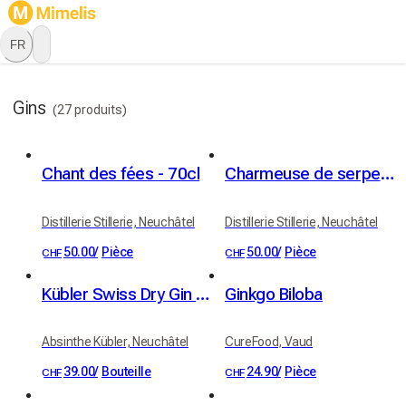
FR
Gins
(27 produits)
Chant des fées - 70cl
Charmeuse de serpents - 70cl
Distillerie Stillerie, Neuchâtel
Distillerie Stillerie, Neuchâtel
50.00
/
Pièce
50.00
/
Pièce
CHF
CHF
Kübler Swiss Dry Gin 46% vol. 50cl
Ginkgo Biloba
Absinthe Kübler, Neuchâtel
CureFood, Vaud
39.00
/
Bouteille
24.90
/
Pièce
CHF
CHF