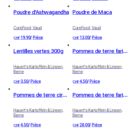
Poudre d'Ashwagandha
Poudre de Maca
CureFood, Vaud
CureFood, Vaud
19.90
/
Pièce
13.00
/
Pièce
CHF
CHF
Lentilles vertes 300g
Pommes de terre farineuses (variété Victoria)
Hauert's Kartoffeln & Linsen,
Hauert's Kartoffeln & Linsen,
Berne
Berne
3.50
/
Pièce
4.50
/
Pièce
CHF
CHF
Pommes de terre cireuses (variété Erika)
Pommes de terre farineuses 20kg
Hauert's Kartoffeln & Linsen,
Hauert's Kartoffeln & Linsen,
Berne
Berne
4.50
/
Pièce
28.00
/
Pièce
CHF
CHF