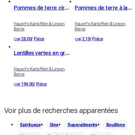
Pommes de terre cireuses 20kg
Pommes de terre à la cire, pommes de terre à raclette 1kg
Hauert's Kartoffeln & Linsen,
Hauert's Kartoffeln & Linsen,
Berne
Berne
28.00
/
Pièce
2.10
/
Pièce
CHF
CHF
Lentilles vertes en grand contenant de 25kg
Hauert's Kartoffeln & Linsen,
Berne
194.00
/
Pièce
CHF
Voir plus de recherches apparentées
Spiritueux
Gins
Superaliments
Bouillons