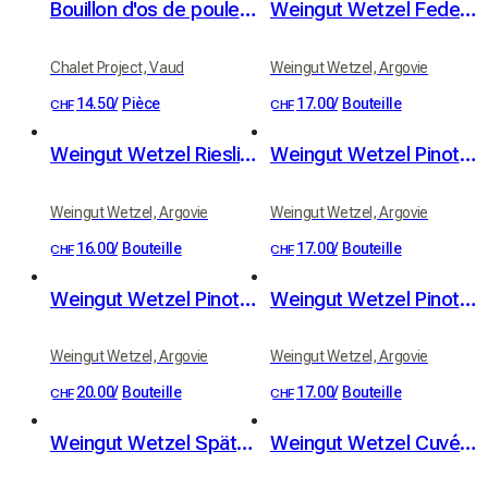
Bouillon d'os de poulet, gingembre et curcuma bio
Weingut Wetzel Federweiss (blanc de noir)
Chalet Project, Vaud
Weingut Wetzel, Argovie
14.50
/
Pièce
17.00
/
Bouteille
CHF
CHF
Weingut Wetzel Riesling Silvaner
Weingut Wetzel Pinot Noir Classique
Weingut Wetzel, Argovie
Weingut Wetzel, Argovie
16.00
/
Bouteille
17.00
/
Bouteille
CHF
CHF
Weingut Wetzel Pinot Noir Auslese
Weingut Wetzel Pinot Noir Oetwil
Weingut Wetzel, Argovie
Weingut Wetzel, Argovie
20.00
/
Bouteille
17.00
/
Bouteille
CHF
CHF
Weingut Wetzel Spätburgunder Reserve (pinot noir)
Weingut Wetzel Cuvée Verrucano