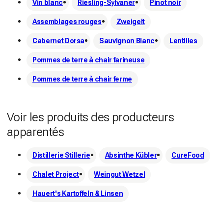
Vin blanc
Riesling-Sylvaner
Pinot noir
Assemblages rouges
Zweigelt
Cabernet Dorsa
Sauvignon Blanc
Lentilles
Pommes de terre à chair farineuse
Pommes de terre à chair ferme
Voir les produits des producteurs
apparentés
Distillerie Stillerie
Absinthe Kübler
CureFood
Chalet Project
Weingut Wetzel
Hauert's Kartoffeln & Linsen