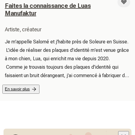
Faites la connaissance de Luas
Manufaktur
Artiste, créateur
Je m'appelle Salomé et j'habite près de Soleure en Suisse.

 L'idée de réaliser des plaques d'identité m'est venue grâce 
à mon chien, Lua, qui enrichit ma vie depuis 2020.

 Comme je trouvais toujours des plaques d'identité qui 
faisaient un bruit dérangeant, j'ai commencé à fabriquer des 
plaques d'identité en résine époxy.

En savoir plus
 C'est ici que j'ai découvert mon amour pour les produits 
Biothane et Paracord.

 J'espère que vous apprécierez de parcourir ma petite 
boutique.