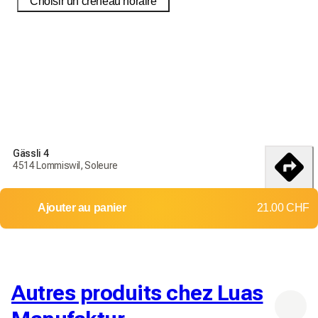
Choisir un créneau horaire
Commandez aujourd'hui pour recevoir vos produits d'ici le
18-25
débembre
Conditions de livraisons et de retour
Gässli 4
Commandez aujourd'hui pour recevoir vos produits d'ici le
4514 Lommiswil, Soleure
18-25 débembre
itinéraire
Livraison dans toute la Suisse
Ajouter au panier
21.00 CHF
Retours et échanges non acceptés
Frais d'envoi: 8.00 CHF
Livraison gratuite dès
100.00 CHF
Autres produits chez Luas