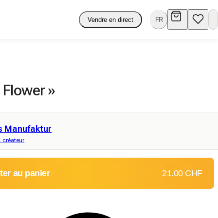
Vendre en direct
FR
« Flower »
s Manufaktur
, créateur
ter au panier
21.00 CHF