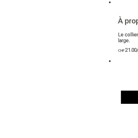
À pro
Le collie
large.
21.00
CHF