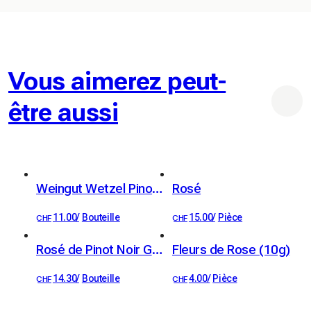
biodiversité et profitez de leurs délicieux cynorrhodons. 
Ces plantes indigènes, essentielles à la biodiversité, sont 
cruciales pour la survie des abeilles, papillons, insectes, 
coléoptères et oiseaux sauvages, auxquels elles 
Vous aimerez peut-
fournissent nourriture, sites de nidification et abri.
être aussi
Weingut Wetzel Pinot Noir Rosé 50cl
Rosé
11.00
/
Bouteille
15.00
/
Pièce
CHF
CHF
Rosé de Pinot Noir Grand Cru, Villeneuve, AOC Chablais, Christophe Bertholet 75 cl
Fleurs de Rose (10g)
14.30
/
Bouteille
4.00
/
Pièce
CHF
CHF