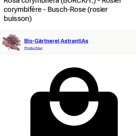
Rosa corymbifera (BORCKH.) - Rosier
corymbifère - Busch-Rose (rosier
buisson)
Bio-Gärtnerei AstrantiAs
Producteur