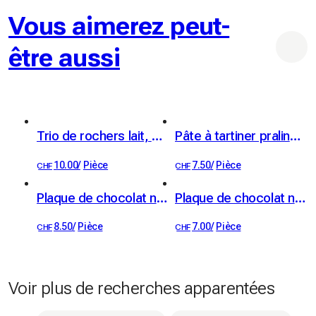
Vous aimerez peut-
être aussi
Trio de rochers lait, blanc & noir, 100g
Pâte à tartiner praliné noisette & chocolat noir 65%, 100g
10.00
/
Pièce
7.50
/
Pièce
CHF
CHF
Plaque de chocolat noir 65% et pistaches
Plaque de chocolat noir Grenada 65%
8.50
/
Pièce
7.00
/
Pièce
CHF
CHF
Voir plus de recherches apparentées