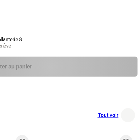
llanterie 8
enève
ter au panier
Tout voir