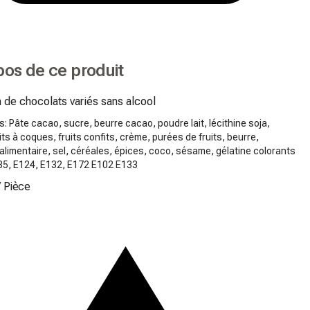
pos de ce produit
 de chocolats variés sans alcool
s: Pâte cacao, sucre, beurre cacao, poudre lait, lécithine soja,
ruits à coques, fruits confits, crème, purées de fruits, beurre,
alimentaire, sel, céréales, épices, coco, sésame, gélatine colorants
135, E124, E132, E172 E102 E133
/
Pièce