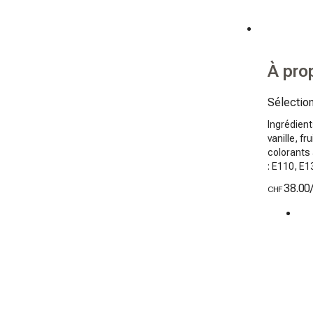
À pro
Sélection
Ingrédient
vanille, f
colorants 
: E110, E
38.00
CHF