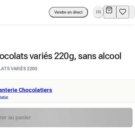
Vendre en direct
FR
ocolats variés 220g, sans alcool
ATS VARIÉS 220G
anterie Chocolatiers
atier
ter au panier