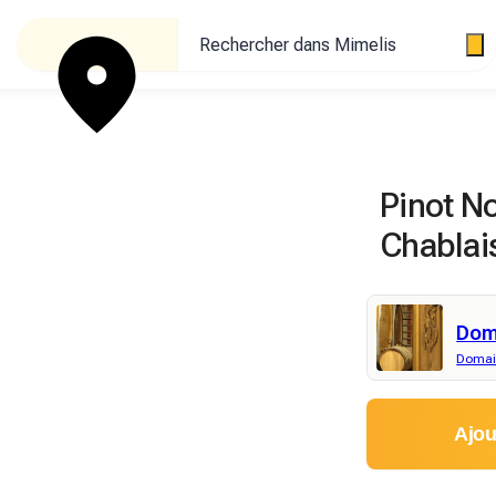
Rechercher dans Mimelis
Pinot No
Chablais
Dom
Domain
Ajou