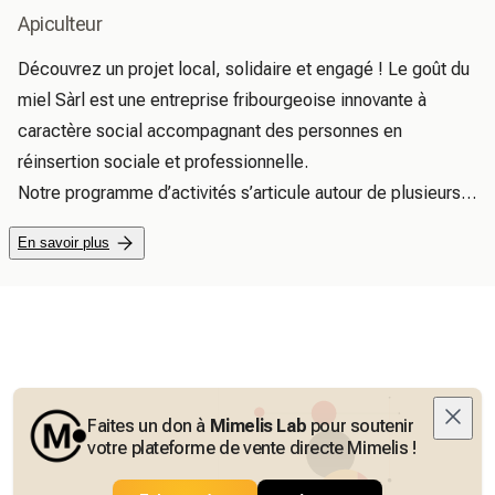
Apiculteur
Découvrez un projet local, solidaire et engagé ! Le goût du 
miel Sàrl est une entreprise fribourgeoise innovante à 
caractère social accompagnant des personnes en 
réinsertion sociale et professionnelle.

Notre programme d’activités s’articule autour de plusieurs 
pôles : l’univers fascinant de l’apiculture, la fabrication 
En savoir plus
artisanale de produits naturels de haute qualité, l’entretien 
et la valorisation de notre potager, et bien d'autres. 

Chaque produit que nous créons raconte une histoire 
humaine ! 

Apiculture : Nos miels proviennent des ruchers du goût du 
miel,  situés en bordures de forêts dans les villages de 
Faites un don à
Mimelis Lab
pour soutenir
Courtepin, Courtaman, Wallenried et Courtion. 

votre plateforme de vente directe Mimelis !
Bougies : Nos bougies sont élaborées avec de la cire 