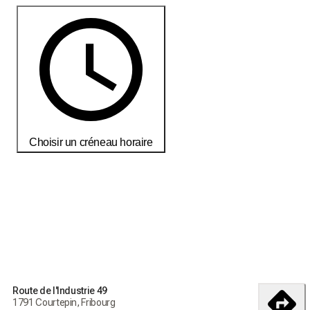
Choisir un créneau horaire
Commandez aujourd'hui pour recevoir vos produits d'ici le
18-25
débembre
Conditions de livraisons et de retour
Route de l'Industrie 49
Commandez aujourd'hui pour recevoir vos produits d'ici le
1791 Courtepin, Fribourg
18-25 débembre