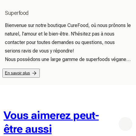
Superfood
Bienvenue sur notre boutique CureFood, où nous prônons le 
naturel, l’amour et le bien-être. N'hésitez pas à nous 
contacter pour toutes demandes ou questions, nous 
serions ravis de vous y répondre!

Nous possédons une large gamme de superfoods véganes 
faits de produits 100% naturels, purs et de haute qualité. 
En savoir plus
Nous promettons de trouver et de fournir des produits 
uniques et utiles pour votre bien-être, parce-que nous 
avons envie d'offrir des bons produits naturels aux gens, 
étant simples, de haute qualité et du quotidien, qui 
permettent d’avoir un impact positif pour la planète et qu'ils 
Vous aimerez peut-
puissent être accessible à tout le monde.

être aussi
Tout a commencé le jour où nous nous sommes posés la 
question de quel présent et de quel avenir nous voulions en 