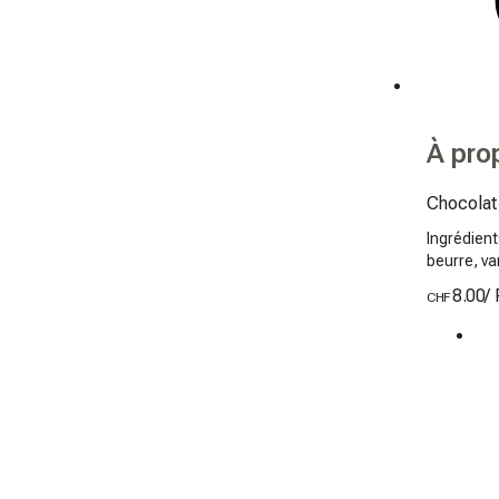
À pro
Chocolat
Ingrédien
beurre, va
8.00
/
CHF