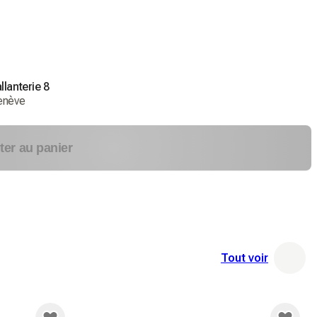
llanterie 8
enève
ter au panier
Tout voir