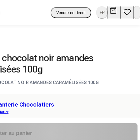
Vendre en direct
FR
e chocolat noir amandes
isées 100g
OCOLAT NOIR AMANDES CARAMÉLISÉES 100G
anterie Chocolatiers
atier
ter au panier