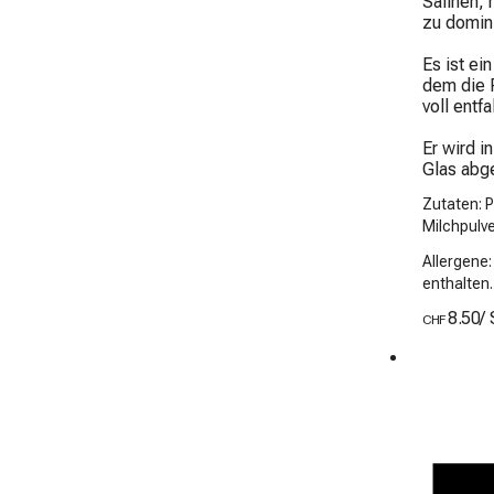
Salinen, 
zu domini
Es ist ein
dem die P
voll entfal
Er wird i
Glas abge
Zutaten: 
Milchpulv
Allergene
enthalten.
8.50
/
CHF