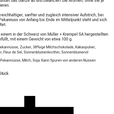
rundet das Ganze ab und balanciert die Aromen, ohne sie je 
eren.

 reichhaltiger, sanfter und zugleich intensiver Aufstrich, bei 
ekannuss von Anfang bis Ende im Mittelpunkt steht und sich 
tet.

n einem in der Schweiz von Müller + Krempel SA hergestellten 
füllt, mit einem Gewicht von etwa 100 g.
Pekannüsse, Zucker, 38%ige Milchschokolade, Kakaopulver,
er, Fleur de Sel, Sonnenblumenlecithin, Sonnenblumenöl
: Pekannüsse, Milch, Soja. Kann Spuren von anderen Nüssen
Stück