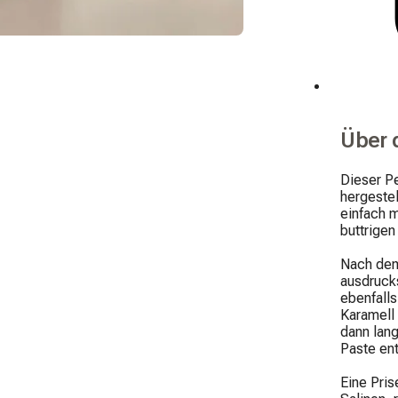
Über 
Dieser Pe
hergestel
einfach m
buttrigen
Nach dem 
ausdrucks
ebenfall
Karamell 
dann lang
Paste ents
Eine Pris