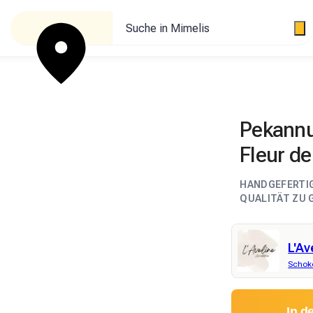
Suche in Mimelis
Pekannu
Fleur de
HANDGEFERTI
QUALITÄT ZU 
L'Av
Schoko
In d