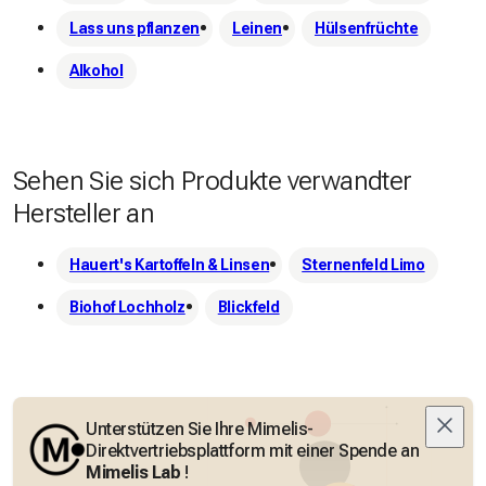
Lass uns pflanzen
Leinen
Hülsenfrüchte
Alkohol
Sehen Sie sich Produkte verwandter
Hersteller an
Hauert's Kartoffeln & Linsen
Sternenfeld Limo
Biohof Lochholz
Blickfeld
Unterstützen Sie Ihre Mimelis-
Direktvertriebsplattform mit einer Spende an
Mimelis Lab
!