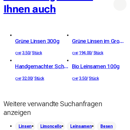
Ihnen auch
bilden 0 km Rohstoffe wie Wasser, amerikanischer 
Traubenbrand und Gewürze. 
Grüne Linsen 300g
Grüne Linsen im Grossgebinde 25kg
3.50
/
Stück
194.00
/
Stück
CHF
CHF
Handgemachter Schweizer Limoncello 50cl
Bio Leinsamen 100g
32.00
/
Stück
3.50
/
Stück
CHF
CHF
Weitere verwandte Suchanfragen
anzeigen
Linsen
Limoncello
Leinsamen
Besen