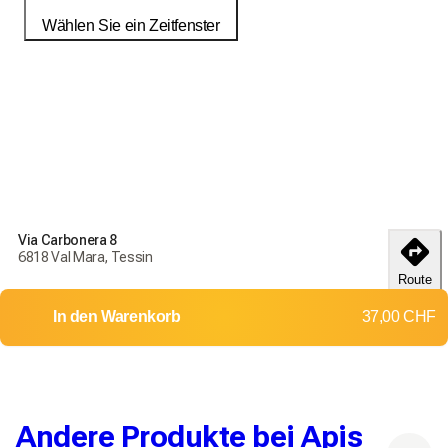
Wählen Sie ein Zeitfenster
Bestellen Sie noch heute, um Ihre Produkte bis zum
18-25
débembre
zu erhalten
Liefer- und Rückgabebedingungen
Via Carbonera 8
Bestellen Sie noch heute, um Ihre Produkte bis zum
18-25
6818 Val Mara, Tessin
débembre
zu erhalten
Route
Lieferung in die ganze Schweiz
In den Warenkorb
37,00 CHF
Rückgaben und Umtausch werden nicht akzeptiert
Versandkosten:
Bis zu 1 kg
Bis zu 4 kg
12,00 CHF
15,00 CHF
Andere Produkte bei Apis