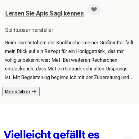
Lernen Sie Apis Sagl kennen
Spirituosenhersteller
Beim Durchstöbern der Kochbücher meiner Großmutter fällt 
mein Blick auf ein Rezept für ein Honiggetränk, das mir 
völlig unbekannt war: Met. Bei weiteren Recherchen 
entdecke ich, dass Met ein Getränk sehr alten Ursprungs 
ist. Mit Begeisterung beginne ich mit der Zubereitung und 
nehme einige kleine Änderungen am Originalrezept vor, um 
Mehr erfahren
lokale Rohstoffe zu verwenden. So bekomme ich meinen 
ersten selbstgemachten Met! Met zeichnet sich nicht nur 
als hervorragender Digestif aus, sondern auch durch seine 
vielfältigen Verwendungsmöglichkeiten als Kochzutat für 
die Kreation köstlicher Rezepte oder für die Zubereitung 
Vielleicht gefällt es
leckerer Cocktails. Die Basis dieses hervorragenden Likörs 