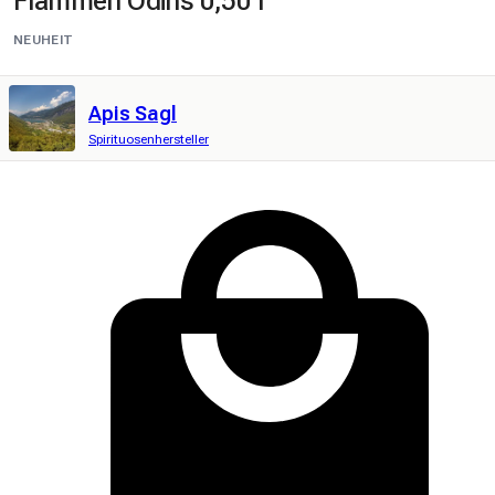
Flammen Odins 0,50 l
NEUHEIT
Apis Sagl
Spirituosenhersteller