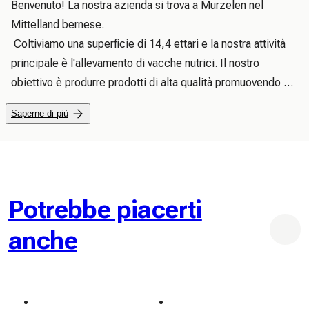
Benvenuto! La nostra azienda si trova a Murzelen nel 
Mittelland bernese.

 Coltiviamo una superficie di 14,4 ettari e la nostra attività 
principale è l'allevamento di vacche nutrici. Il nostro 
obiettivo è produrre prodotti di alta qualità promuovendo al 
contempo pratiche sostenibili che proteggano l’ambiente.

Saperne di più
 I nostri prodotti principali includono fragole, uova, frutta 
secca e fagioli secchi, miele, semi di lino, colza e olio di 
girasole. Attribuiamo grande importanza ai metodi di 
coltivazione biologica e all'allevamento adeguato della 
specie secondo le direttive Bio Suisse.
Potrebbe piacerti
anche