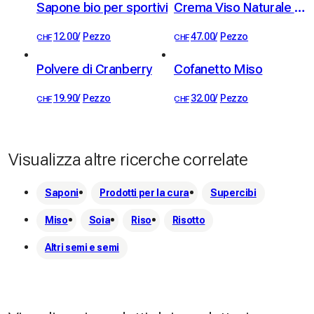
Sapone bio per sportivi
Crema Viso Naturale al Fiore di Immortelle
12.00
/
Pezzo
47.00
/
Pezzo
CHF
CHF
Polvere di Cranberry
Cofanetto Miso
19.90
/
Pezzo
32.00
/
Pezzo
CHF
CHF
Visualizza altre ricerche correlate
Saponi
Prodotti per la cura
Supercibi
Miso
Soia
Riso
Risotto
Altri semi e semi