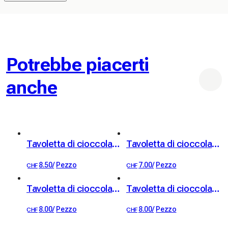
Potrebbe piacerti
anche
Tavoletta di cioccolato fondente 65% e pistacchi
Tavoletta di cioccolato fondente Grenada 65%
8.50
/
Pezzo
7.00
/
Pezzo
CHF
CHF
Tavoletta di cioccolato fondente 65% con pezzetti di nougat di Montélimar
Tavoletta di cioccolato al latte 38% con feuillantine croccante
8.00
/
Pezzo
8.00
/
Pezzo
CHF
CHF