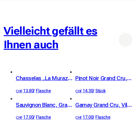
Vielleicht gefällt es
Ihnen auch
Chasselas „La Muraz“ Grand Cru, Villeneuve, AOC Chablais, Christophe Bertholet 70cl
Pinot Noir Grand Cru, Villeneuve, AOC Chablais, Christophe Bertholet 70cl
13.80
/
Flasche
14.30
/
Stück
CHF
CHF
Sauvignon Blanc, Grand Cru, Villeneuve, AOC Chablais, Christophe Bertholet
Gamay Grand Cru, Villeneuve, AOC Chablais, Christophe Bertholet 70cl
17.00
/
Flasche
17.00
/
Flasche
CHF
CHF