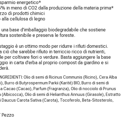
sparmio energetico*

5% in meno di CO2 dalla produzione della materia prima*

zzo di prodotti chimici

 alla cellulosa di legno

: una base d'imballaggio biodegradabile che sostiene 
ltura sostenibile e preserva le foreste.

taggio è un ottimo modo per ridurre i rifiuti domestici. 
ciò che sarebbe rifiuto in terriccio ricco di nutrienti, 
ile per coltivare fiori o verdure. Basta aggiungere la base 
ggio in carta d'erba al proprio compost da giardino e si 
derà.
 INGREDIENTI: Olio di semi di Ricinus Communis (Ricino), Cera Alba
i), Burro di Butyrospermum Parkii (Karité) BIO, Burro di semi di
 Cacao (Cacao), Parfum (Fragranza), Olio di nocciolo di Prunus
(Albicocca), Olio di semi di Helianthus Annuus (Girasole), Estratto
di Daucus Carota Sativa (Carota), Tocoferolo, Beta-Sitosterolo,
/
Pezzo