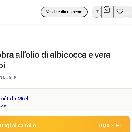
Vendere direttamente
IT
bbra all’olio di albicocca e vera
pi
ANNUALE
oût du Miel
tore
ungi al carrello
10,00 CHF