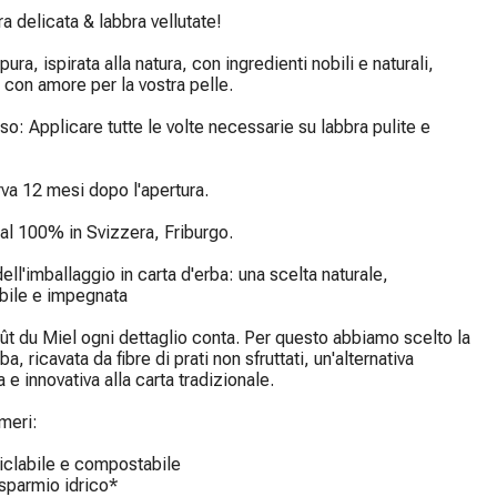
 delicata & labbra vellutate!

ura, ispirata alla natura, con ingredienti nobili e naturali, 
 con amore per la vostra pelle.

o: Applicare tutte le volte necessarie su labbra pulite e 
va 12 mesi dopo l'apertura.

al 100% in Svizzera, Friburgo.

ell'imballaggio in carta d'erba: una scelta naturale, 
ile e impegnata

t du Miel ogni dettaglio conta. Per questo abbiamo scelto la 
ba, ricavata da fibre di prati non sfruttati, un'alternativa 
 e innovativa alla carta tradizionale.

meri:

clabile e compostabile

sparmio idrico*
