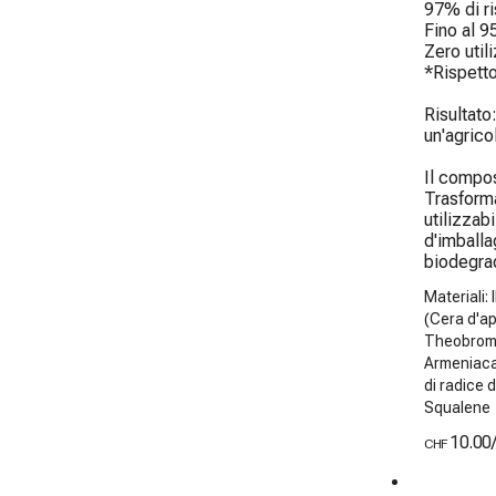
97% di ri
Fino al 9
Zero utili
*Rispetto
Risultato
un'agrico
Il compos
Trasforma 
utilizzab
d'imballa
biodegra
Materiali:
(Cera d'ap
Theobroma
Armeniaca 
di radice 
Squalene
10.00
CHF