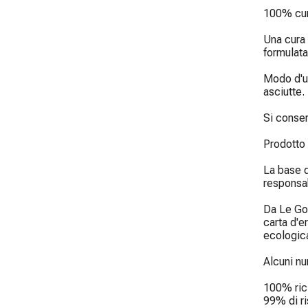
100% cura
Una cura p
formulata
Modo d'us
asciutte.

Si conser
Prodotto 
La base d
responsab
Da Le Goû
carta d'er
ecologica
Alcuni nu
100% rici
99% di ri