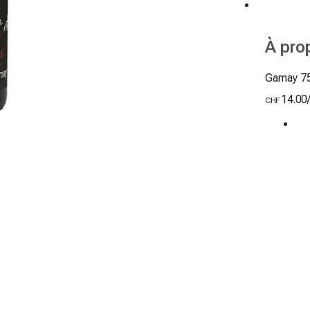
À pro
Gamay 75
14.00
CHF