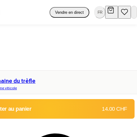
Vendre en direct
FR
ine du trèfle
e viticole
ter au panier
14.00 CHF