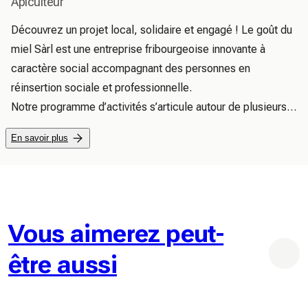
Apiculteur
Découvrez un projet local, solidaire et engagé ! Le goût du 
miel Sàrl est une entreprise fribourgeoise innovante à 
caractère social accompagnant des personnes en 
réinsertion sociale et professionnelle.

Notre programme d’activités s’articule autour de plusieurs 
pôles : l’univers fascinant de l’apiculture, la fabrication 
En savoir plus
artisanale de produits naturels de haute qualité, l’entretien 
et la valorisation de notre potager, et bien d'autres. 

Chaque produit que nous créons raconte une histoire 
humaine ! 

Apiculture : Nos miels proviennent des ruchers du goût du 
Vous aimerez peut-
miel,  situés en bordures de forêts dans les villages de 
être aussi
Courtepin, Courtaman, Wallenried et Courtion. 

Bougies : Nos bougies sont élaborées avec de la cire 
d'olive européenne et des parfums de première qualité. 