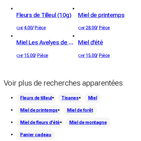
Elles sont coulées de manière artisanale dans nos ateliers à 
Courtaman.

Fleurs de Tilleul (10g)
Miel de printemps
Produits cosmétiques : Nos cosmétiques sont fabriqués 
4.00
/
Pièce
28.00
/
Pièce
CHF
CHF
dans notre laboratoire à l'aide d'ingrédients naturels de 
qualité supérieure, de cire d'abeille et du miel issu de notre 
Miel Les Avelyes de Fermens
Miel d'été
production. 
15.00
/
Pièce
15.00
/
Pièce
CHF
CHF
Voir plus de recherches apparentées
Fleurs de tilleul
Tisanes
Miel
Miel de printemps
Miel de forêt
Miel de fleurs d'été
Miel de montagne
Panier cadeau