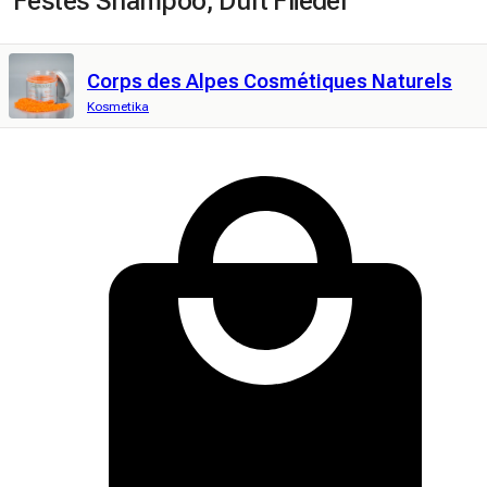
Festes Shampoo, Duft Flieder
Corps des Alpes Cosmétiques Naturels
Kosmetika