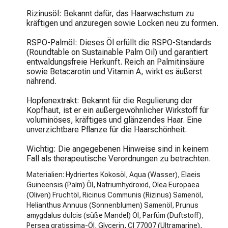
Rizinusöl: Bekannt dafür, das Haarwachstum zu 
kräftigen und anzuregen sowie Locken neu zu formen.

RSPO-Palmöl: Dieses Öl erfüllt die RSPO-Standards 
(Roundtable on Sustainable Palm Oil) und garantiert 
entwaldungsfreie Herkunft. Reich an Palmitinsäure 
sowie Betacarotin und Vitamin A, wirkt es äußerst 
nährend.

Hopfenextrakt: Bekannt für die Regulierung der 
Kopfhaut, ist er ein außergewöhnlicher Wirkstoff für 
voluminöses, kräftiges und glänzendes Haar. Eine 
unverzichtbare Pflanze für die Haarschönheit.

Wichtig: Die angegebenen Hinweise sind in keinem 
Fall als therapeutische Verordnungen zu betrachten.
Materialien: Hydriertes Kokosöl, Aqua (Wasser), Elaeis
Guineensis (Palm) Öl, Natriumhydroxid, Olea Europaea
(Oliven) Fruchtöl, Ricinus Communis (Rizinus) Samenöl,
Helianthus Annuus (Sonnenblumen) Samenöl, Prunus
amygdalus dulcis (süße Mandel) Öl, Parfüm (Duftstoff),
Persea gratissima-Öl, Glycerin, CI 77007 (Ultramarine),