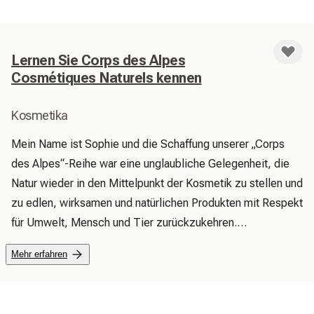
Lernen Sie Corps des Alpes
Cosmétiques Naturels kennen
Kosmetika
Mein Name ist Sophie und die Schaffung unserer „Corps 
des Alpes“-Reihe war eine unglaubliche Gelegenheit, die 
Natur wieder in den Mittelpunkt der Kosmetik zu stellen und 
zu edlen, wirksamen und natürlichen Produkten mit Respekt 
für Umwelt, Mensch und Tier zurückzukehren.

 Wir achten auf die Qualität unserer Inhaltsstoffe aus der 
Mehr erfahren
Natur, die für Sie und unsere Umwelt unbedenklich sind.

 Unsere Produkte enthalten keine umweltschädlichen 
Stoffe (EDTA, PARABENE ETC.).
