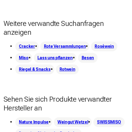
beschaffen, um eine Produktpalette zu schaffen, auf die wir 
und unsere Kunden stolz sein können.
Weitere verwandte Suchanfragen
anzeigen
Cracker
Rote Versammlungen
Roséwein
Miso
Lass uns pflanzen
Besen
Riegel & Snacks
Rotwein
Sehen Sie sich Produkte verwandter
Hersteller an
Nature Impulse
Weingut Wetzel
SWISSMISO