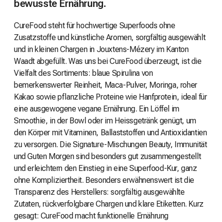
bewusste Ernährung.
CureFood steht für hochwertige Superfoods ohne
Zusatzstoffe und künstliche Aromen, sorgfältig ausgewählt
und in kleinen Chargen in Jouxtens-Mézery im Kanton
Waadt abgefüllt. Was uns bei CureFood überzeugt, ist die
Vielfalt des Sortiments: blaue Spirulina von
bemerkenswerter Reinheit, Maca-Pulver, Moringa, roher
Kakao sowie pflanzliche Proteine wie Hanfprotein, ideal für
eine ausgewogene vegane Ernährung. Ein Löffel im
Smoothie, in der Bowl oder im Heissgetränk genügt, um
den Körper mit Vitaminen, Ballaststoffen und Antioxidantien
zu versorgen. Die Signature-Mischungen Beauty, Immunität
und Guten Morgen sind besonders gut zusammengestellt
und erleichtern den Einstieg in eine Superfood-Kur, ganz
ohne Kompliziertheit. Besonders erwähnenswert ist die
Transparenz des Herstellers: sorgfältig ausgewählte
Zutaten, rückverfolgbare Chargen und klare Etiketten. Kurz
gesagt: CureFood macht funktionelle Ernährung