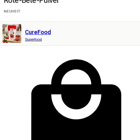
Rote-Bete-Pulver
NEUHEIT
CureFood
Superfood