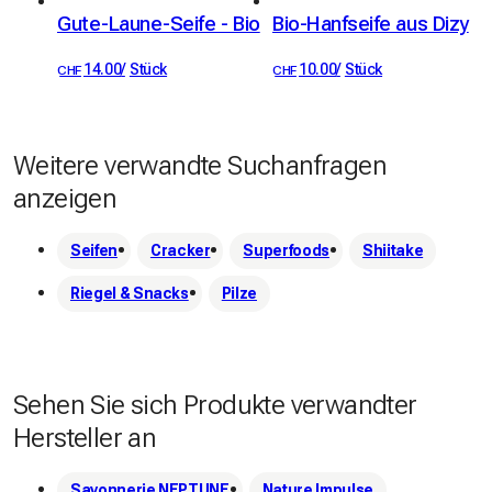
der Leidenschaft für das Land.

Gute-Laune-Seife - Bio
Bio-Hanfseife aus Dizy
 Unsere Bio-Mehle eignen sich ideal für alle Ihre 
14.00
/
Stück
10.00
/
Stück
CHF
CHF
Kreationen: Brot, Gebäck oder sogar hausgemachte 
Pfannkuchen. Durch die Wahl unserer Produkte unterstützen 
Sie eine lokale, nachhaltige Landwirtschaft, die die 
Weitere verwandte Suchanfragen
Artenvielfalt respektiert.

anzeigen
 Entdecken Sie unseren Bauernhof und probieren Sie den 
Unterschied von authentischem Qualitätsmehl!
Seifen
Cracker
Superfoods
Shiitake
Riegel & Snacks
Pilze
Sehen Sie sich Produkte verwandter
Hersteller an
Savonnerie NEPTUNE
Nature Impulse