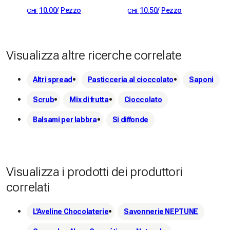
10.00
/
Pezzo
10.50
/
Pezzo
CHF
CHF
sostenibile e rispettosa della biodiversità.

 Vieni a scoprire la nostra azienda agricola e assapora la 
differenza di farine genuine e di qualità!
Visualizza altre ricerche correlate
Altri spread
Pasticceria al cioccolato
Saponi
Scrub
Mix di frutta
Cioccolato
Balsami per labbra
Si diffonde
Visualizza i prodotti dei produttori
correlati
L'Aveline Chocolaterie
Savonnerie NEPTUNE