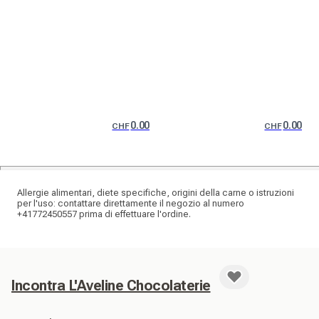
0.00
0.00
CHF
CHF
Allergie alimentari, diete specifiche, origini della carne o istruzioni
per l'uso: contattare direttamente il negozio al numero
+41772450557 prima di effettuare l'ordine.
Incontra L'Aveline Chocolaterie