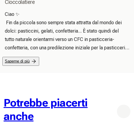
Cioccolatiere
Ciao ✨

 Fin da piccola sono sempre stata attratta dal mondo dei 
dolci: pasticcini, gelati, confetteria... È stato quindi del 
tutto naturale orientarmi verso un CFC in pasticceria-
confetteria, con una predilezione iniziale per la pasticceria. 
Poi, con il passare degli anni e delle esperienze, è stato il 
Saperne di più
cioccolato a prendere sempre più spazio nella mia 
quotidianità. Un po' per caso, un po' per passione, ho finito 
per dedicargli gran parte del mio lavoro.

 È stata questa evoluzione a spingermi a voler creare la mia 
cioccolateria: uno spazio a mia immagine, dove poter 
Potrebbe piacerti
offrire creazioni semplici, deliziose, sincere, realizzate 
anche
con cura.

 Faccio del mio meglio con i mezzi a disposizione, 
tenendo sempre a mente un obiettivo chiaro: che la mia 