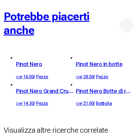
 Una location ideale per eventi aziendali e familiari. Non 
Potrebbe piacerti
anche
Pinot Nero
Pinot Nero in botte
16.00
/
Pezzo
28.00
/
Pezzo
CHF
CHF
Pinot Nero Grand Cru, Villeneuve, AOC Chablais, Christophe Bertholet 70cl
Pinot Nero Botte di rovere, Grand Cru, Villeneuve, AOC Chablais, Christophe Bertholet 70cl
14.30
/
Pezzo
21.00
/
Bottiglia
CHF
CHF
Visualizza altre ricerche correlate