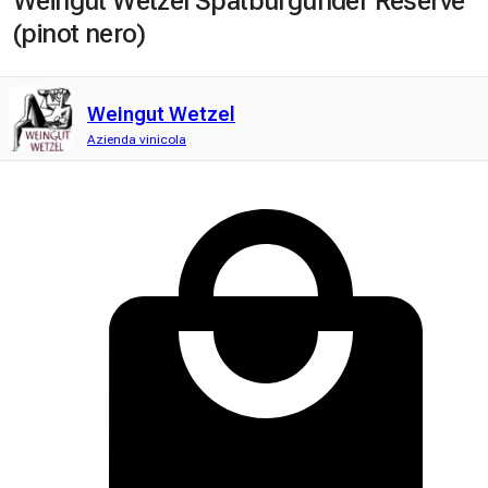
Weingut Wetzel Spätburgunder Reserve
(pinot nero)
Weingut Wetzel
Azienda vinicola