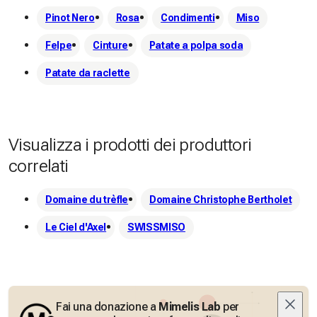
Pinot Nero
Rosa
Condimenti
Miso
Felpe
Cinture
Patate a polpa soda
Patate da raclette
Visualizza i prodotti dei produttori
correlati
Domaine du trèfle
Domaine Christophe Bertholet
Le Ciel d'Axel
SWISSMISO
Fai una donazione a
Mimelis Lab
per