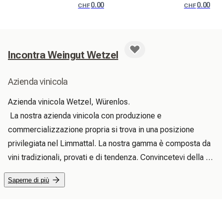
0.00
0.00
CHF
CHF
Incontra Weingut Wetzel
Azienda vinicola
Azienda vinicola Wetzel, Würenlos.

 La nostra azienda vinicola con produzione e 
commercializzazione propria si trova in una posizione 
privilegiata nel Limmattal. La nostra gamma è composta da 
vini tradizionali, provati e di tendenza. Convincetevi della 
varietà e della qualità della nostra offerta durante una visita. 
Saperne di più
Nella nostra sala panoramica del vino con 60 posti a sedere 
vi offriamo la possibilità di conoscere la nostra interessante 
offerta di vini.
