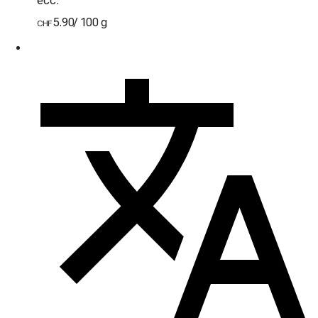
ecc.
5.90
/
100 g
CHF