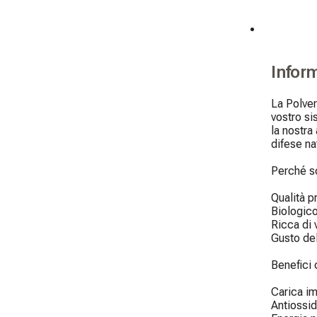
Infor
La Polver
vostro si
la nostra
difese nat
Perché sc
Qualità p
Biologico
Ricca di 
Gusto del
Benefici 
Carica imm
Antiossid