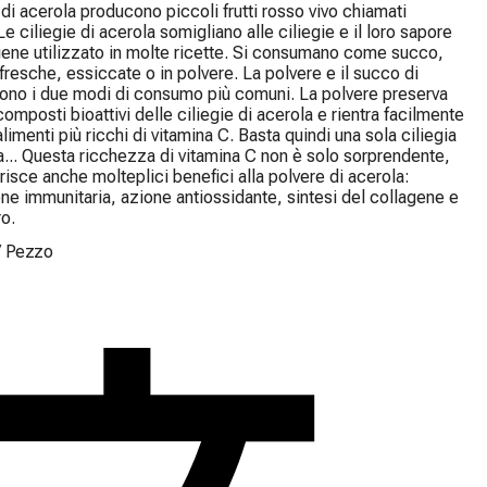
i di acerola producono piccoli frutti rosso vivo chiamati 
Le ciliegie di acerola somigliano alle ciliegie e il loro sapore 
iene utilizzato in molte ricette. Si consumano come succo, 
 fresche, essiccate o in polvere. La polvere e il succo di 
ono i due modi di consumo più comuni. La polvere preserva 
composti bioattivi delle ciliegie di acerola e rientra facilmente 
alimenti più ricchi di vitamina C. Basta quindi una sola ciliegia 
a... Questa ricchezza di vitamina C non è solo sorprendente, 
isce anche molteplici benefici alla polvere di acerola: 
ne immunitaria, azione antiossidante, sintesi del collagene e 
ro.
/
Pezzo