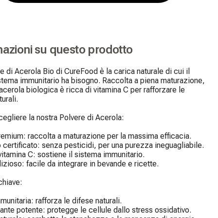
mazioni su questo prodotto
e di Acerola Bio di CureFood è la carica naturale di cui il 
stema immunitario ha bisogno. Raccolta a piena maturazione, 
 acerola biologica è ricca di vitamina C per rafforzare le 
urali.

egliere la nostra Polvere di Acerola:

remium: raccolta a maturazione per la massima efficacia.

 certificato: senza pesticidi, per una purezza ineguagliabile.

vitamina C: sostiene il sistema immunitario.

izioso: facile da integrare in bevande e ricette.

chiave:

unitaria: rafforza le difese naturali.

ante potente: protegge le cellule dallo stress ossidativo.
