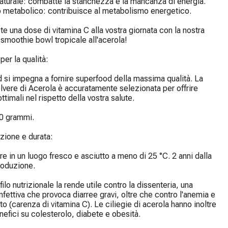
aturale: combatte la stanchezza e la mancanza di energia.

 metabolico: contribuisce al metabolismo energetico.

e una dose di vitamina C alla vostra giornata con la nostra 
i smoothie bowl tropicale all'acerola!

er la qualità:

si impegna a fornire superfood della massima qualità. La 
lvere di Acerola è accuratamente selezionata per offrire 
ttimali nel rispetto della vostra salute.

0 grammi.

ione e durata:

e in un luogo fresco e asciutto a meno di 25 °C. 2 anni dalla 
roduzione.

filo nutrizionale la rende utile contro la dissenteria, una 
infettiva che provoca diarree gravi, oltre che contro l'anemia e 
to (carenza di vitamina C). Le ciliegie di acerola hanno inoltre 
enefici su colesterolo, diabete e obesità.
