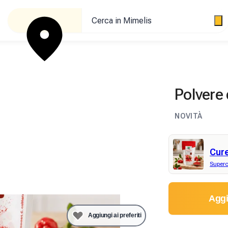
Cerca in Mimelis
Polvere 
NOVITÀ
Cur
Superc
Aggi
Aggiungi ai preferiti