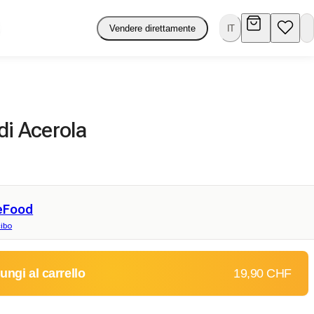
Vendere direttamente
IT
di Acerola
eFood
ibo
ungi al carrello
19,90 CHF