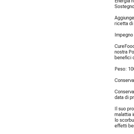
Energia n
Sostegno
Aggiunget
ricetta d
Impegno p
CureFood 
nostra Po
benefici o
Peso: 10
Conservaz
Conservar
data di p
Il suo pro
malattia 
lo scorbu
effetti b