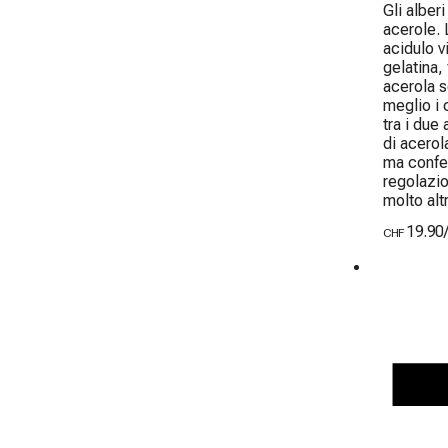
Gli alber
acerole. 
acidulo v
gelatina,
acerola s
meglio i 
tra i due 
di acerol
ma confer
regolazio
molto alt
19.90
CHF