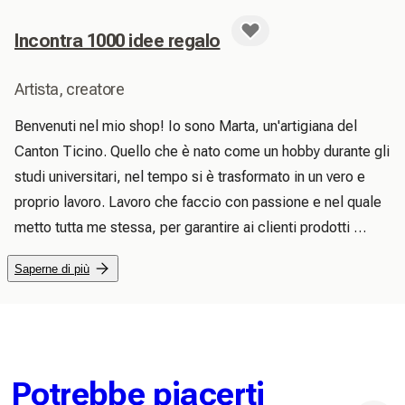
Incontra 1000 idee regalo
Artista, creatore
Benvenuti nel mio shop! Io sono Marta, un'artigiana del 
Canton Ticino. Quello che è nato come un hobby durante gli 
studi universitari, nel tempo si è trasformato in un vero e 
proprio lavoro. Lavoro che faccio con passione e nel quale 
metto tutta me stessa, per garantire ai clienti prodotti 
originali e di qualità. Nel mio negozio potrete trovare 
Saperne di più
tantissimi spunti e idee per i vostri regalini, scegliendo tra 
una grande varietà di articoli (per tutti i gusti e per tutti i 
budget). Ogni pezzo è realizzato a mano e può essere 
personalizzato in base ai vostri gusti. Per andare incontro 
alle esigenze dei clienti offro anche la spedizione standard 
Potrebbe piacerti
gratuita (eventuali spese doganali sono invece a carico del 