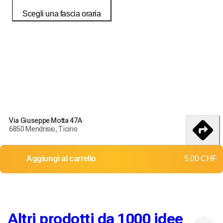
Scegli una fascia oraria
Ordina oggi per ricevere i tuoi prodotti entro il
18-25 débembre
Condizioni di consegna e restituzione
Ordina oggi per ricevere i tuoi prodotti entro il
18-25
Via Giuseppe Motta 47A
débembre
6850 Mendrisio, Ticino
Consegna in tutta la Svizzera
itinerario
Aggiungi al carrello
5,00 CHF
Resi e cambi non accettati
Costi di spedizione: 0,00 CHF
Consegna gratuita a partire da
20,00 CHF
Altri prodotti da 1000 idee