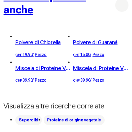
anche
compratore). E allora che state aspettando? Date 
un'occhiata al mio shop 🥰
Polvere di Chlorella
Polvere di Guaranà
19.90
/
Pezzo
15.00
/
Pezzo
CHF
CHF
Miscela di Proteine Vegetali al Cioccolato
Miscela di Proteine Vegetali alla Cannella
39.90
/
Pezzo
39.90
/
Pezzo
CHF
CHF
Visualizza altre ricerche correlate
Supercibi
Proteine ​​di origine vegetale