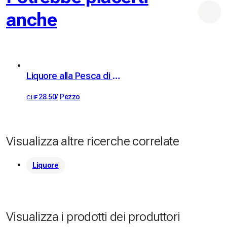
gratuita (eventuali spese doganali sono invece a carico del 
anche
compratore). E allora che state aspettando? Date 
un'occhiata al mio shop 🥰
Liquore alla Pesca di Vite Kübler 18% vol. 50cl
28.50
/
Pezzo
CHF
Visualizza altre ricerche correlate
Liquore
Visualizza i prodotti dei produttori