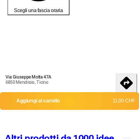
Scegli una fascia oraria
Ordina oggi per ricevere i tuoi prodotti entro il
18-25 débembre
Condizioni di consegna e restituzione
Ordina oggi per ricevere i tuoi prodotti entro il
18-25
Via Giuseppe Motta 47A
débembre
6850 Mendrisio, Ticino
Consegna in tutta la Svizzera
itinerario
Aggiungi al carrello
11,00 CHF
Resi e cambi non accettati
Costi di spedizione: 0,00 CHF
Consegna gratuita a partire da
20,00 CHF
Altri prodotti da 1000 idee