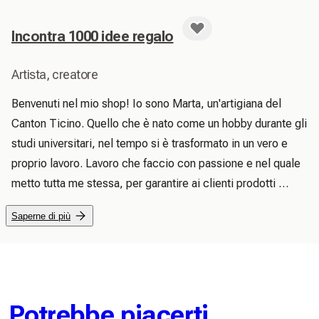
Incontra 1000 idee regalo
Artista, creatore
Benvenuti nel mio shop! Io sono Marta, un'artigiana del 
Canton Ticino. Quello che è nato come un hobby durante gli 
studi universitari, nel tempo si è trasformato in un vero e 
proprio lavoro. Lavoro che faccio con passione e nel quale 
metto tutta me stessa, per garantire ai clienti prodotti 
originali e di qualità. Nel mio negozio potrete trovare 
Saperne di più
tantissimi spunti e idee per i vostri regalini, scegliendo tra 
una grande varietà di articoli (per tutti i gusti e per tutti i 
budget). Ogni pezzo è realizzato a mano e può essere 
personalizzato in base ai vostri gusti. Per andare incontro 
alle esigenze dei clienti offro anche la spedizione standard 
Potrebbe piacerti