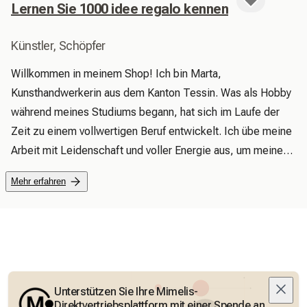
Lernen Sie 1000 idee regalo kennen
Künstler, Schöpfer
Willkommen in meinem Shop! Ich bin Marta, 
Kunsthandwerkerin aus dem Kanton Tessin. Was als Hobby 
während meines Studiums begann, hat sich im Laufe der 
Zeit zu einem vollwertigen Beruf entwickelt. Ich übe meine 
Arbeit mit Leidenschaft und voller Energie aus, um meinen 
Kunden originelle Qualitätsprodukte zu bieten. In meinem 
Mehr erfahren
Shop finden Sie unzählige Geschenkideen und eine große 
Auswahl an Artikeln (für jeden Geschmack und jedes 
Budget). Jedes Stück ist handgefertigt und kann nach Ihren 
Wünschen personalisiert werden. Um den Wünschen 
meiner Kunden gerecht zu werden, biete ich außerdem 
kostenlosen Standardversand an (eventuelle Zollgebühren 
Unterstützen Sie Ihre Mimelis-
gehen zu Lasten des Käufers). Worauf warten Sie noch? 
Direktvertriebsplattform mit einer Spende an