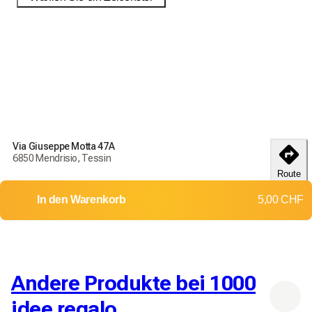
Bestellen Sie noch heute, um Ihre Produkte bis zum
18-25
débembre
zu erhalten
Liefer- und Rückgabebedingungen
Via Giuseppe Motta 47A
Bestellen Sie noch heute, um Ihre Produkte bis zum
18-25
6850 Mendrisio, Tessin
débembre
zu erhalten
Route
Lieferung in die ganze Schweiz
In den Warenkorb
5,00 CHF
Rückgaben und Umtausch werden nicht akzeptiert
Versandkosten: 0,00 CHF
Kostenlose Lieferung ab
20,00 CHF
Andere Produkte bei 1000
idee regalo