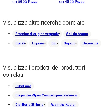
50.00
/
Pezzo
40.00
/
Pezzo
CHF
CHF
Visualizza altre ricerche correlate
Proteine ​​di origine vegetale
Sali da bagno
Spiriti
Liquore
Gin
Saponi
Supercibi
Visualizza i prodotti dei produttori
correlati
CureFood
Corps des Alpes Cosmétiques Naturels
Distillerie Stillerie
Absinthe Kübler