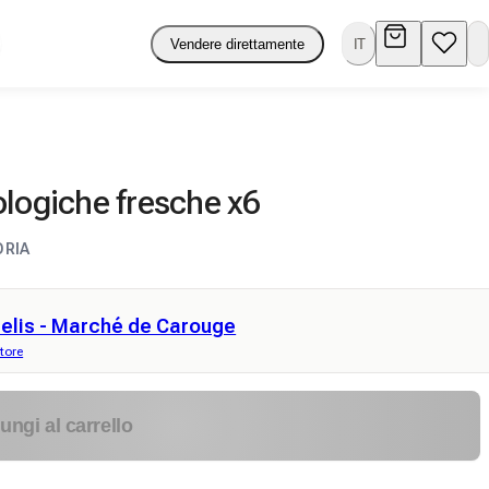
Vendere direttamente
IT
ologiche fresche x6
ORIA
elis - Marché de Carouge
tore
ungi al carrello