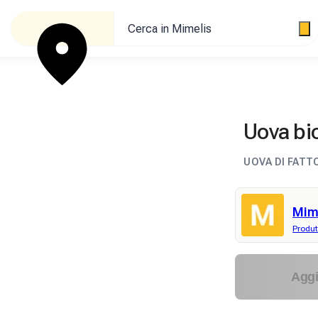
Cerca in Mimelis
Uova bi
UOVA DI FATT
Mim
Produt
Aggi