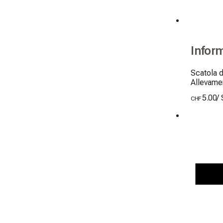
Infor
Scatola d
Allevamen
5.00
/
CHF