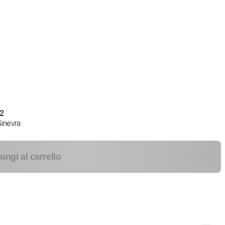
2
inevra
ungi al carrello