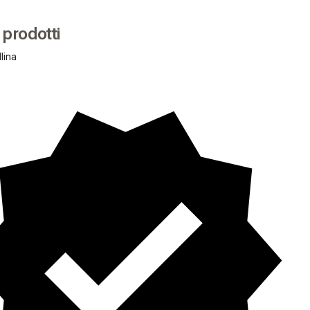
i prodotti
llina