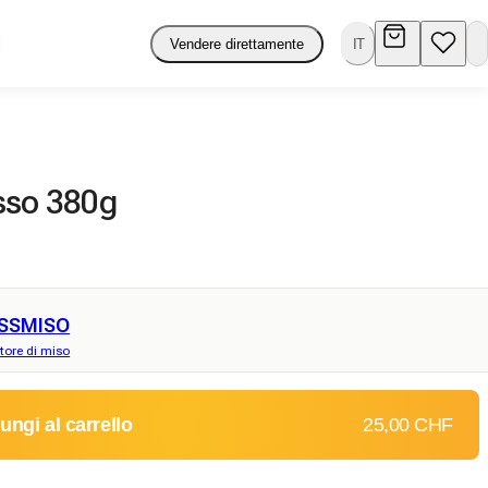
Vendere direttamente
IT
sso 380g
SSMISO
tore di miso
ungi al carrello
25,00 CHF