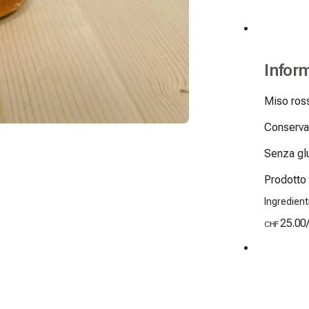
Infor
Miso ross
Conservar
Senza glu
Prodotto 
Ingredienti
25.00
CHF