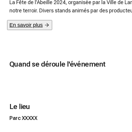
La Fête de l'Abeille 2024, organisée par la Ville de La
notre terroir. Divers stands animés par des producteu
qualité, reflétant le savoir-faire unique de notre rég
En savoir plus
Consultez le programme pour plus de détails.
Quand se déroule l'événement
Le lieu
Parc XXXXX