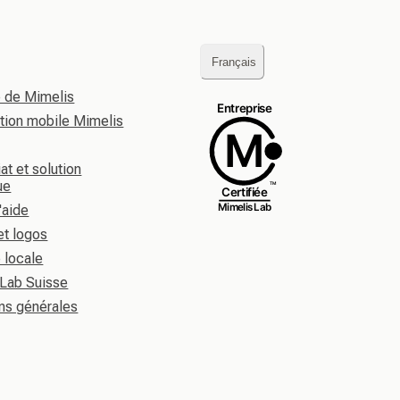
Français
re de Mimelis
ation mobile Mimelis
at et solution
ue
'aide
et logos
é locale
 Lab Suisse
ns générales