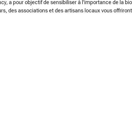
ncy, a pour objectif de sensibiliser à l'importance de la bi
rs, des associations et des artisans locaux vous offriront
ion. Des ateliers éducatifs et des animations pour petits e