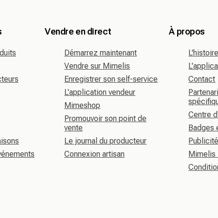
s
Vendre en direct
À propos
duits
Démarrez maintenant
L'histoi
Vendre sur Mimelis
L'applic
cteurs
Enregistrer son self-service
Contact
L'application vendeur
Partenari
spécifiq
Mimeshop
Centre d
Promouvoir son point de
vente
Badges 
aisons
Le journal du producteur
Publicit
événements
Connexion artisan
Mimelis
Conditio