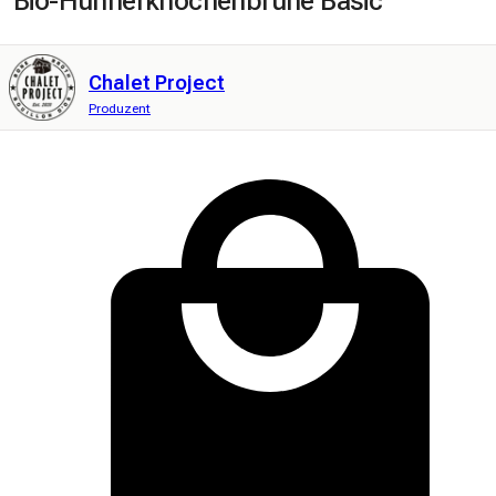
Bio-Hühnerknochenbrühe Basic
Chalet Project
Produzent