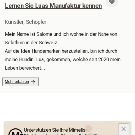
Lernen Sie Luas Manufaktur kennen
Künstler, Schöpfer
Mein Name ist Salome und ich wohne in der Nähe von 
Solothurn in der Schweiz.

Auf die Idee Hundemarken herzustellen, bin ich durch 
meine Hündin, Lua, gekommen, welche seit 2020 mein 
Leben bereichert.

Da ich immer nur Hundemarken gefunden habe, welche ein 
Mehr erfahren
störendes Geräusch verursachen, habe ich angefangen, 
Hundemarken aus Epoxidharz zu machen.

Dabei bin ich auch auf meine Liebe zu Biothane- und 
Paracordprodukten gestossen. 

Ich wünsche dir viel Spass beim Stöbern in meinem kleinen 
Shop.
Unterstützen Sie Ihre Mimelis-