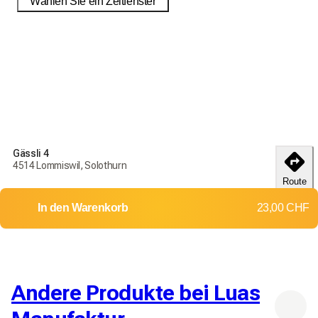
Wählen Sie ein Zeitfenster
Bestellen Sie noch heute, um Ihre Produkte bis zum
18-25
débembre
zu erhalten
Liefer- und Rückgabebedingungen
Gässli 4
Bestellen Sie noch heute, um Ihre Produkte bis zum
18-25
4514 Lommiswil, Solothurn
débembre
zu erhalten
Route
Lieferung in die ganze Schweiz
In den Warenkorb
23,00 CHF
Rückgaben und Umtausch werden nicht akzeptiert
Versandkosten: 8,00 CHF
Kostenlose Lieferung ab
100,00 CHF
Andere Produkte bei Luas