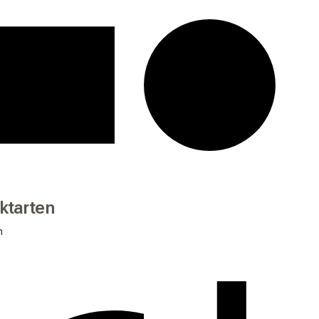
ktarten
n