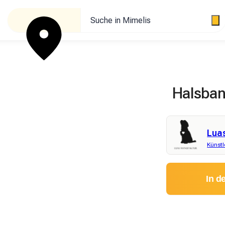
Suche in Mimelis
Halsban
Lua
Künstl
In d