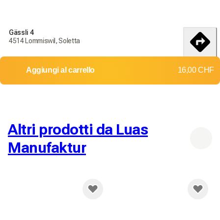
Ordina oggi per ricevere i tuoi prodotti entro il
18-25
Gässli 4
débembre
4514 Lommiswil, Soletta
Consegna in tutta la Svizzera
itinerario
Aggiungi al carrello
16,00 CHF
Resi e cambi non accettati
Costi di spedizione: 8,00 CHF
Consegna gratuita a partire da
100,00 CHF
Altri prodotti da Luas
Manufaktur