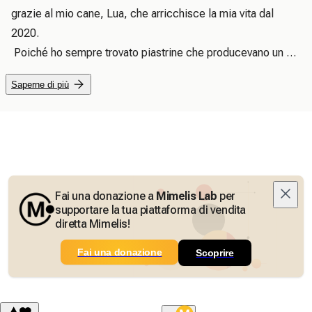
grazie al mio cane, Lua, che arricchisce la mia vita dal 
2020.

 Poiché ho sempre trovato piastrine che producevano un 
rumore fastidioso, ho iniziato a realizzarle in resina 
Saperne di più
epossidica.

 È qui che ho scoperto il mio amore per i prodotti in 
Biothane e Paracord.

 Spero che vi piaccia curiosare nel mio piccolo negozio.
Fai una donazione a
Mimelis Lab
per
supportare la tua piattaforma di vendita
diretta Mimelis!
Fai una donazione
Scoprire